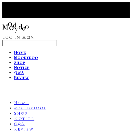
LOG IN
로그인
Home
Moodydoo
Shop
Notice
Q&A
Review
Home
Moodydoo
Shop
Notice
Q&A
Review