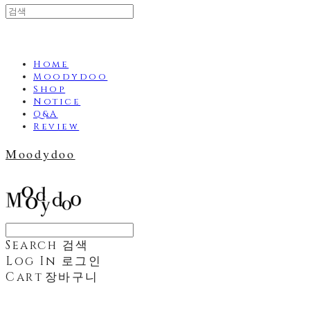
Home
Moodydoo
Shop
Notice
Q&A
Review
Moodydoo
Search
검색
Log In
로그인
Cart
장바구니