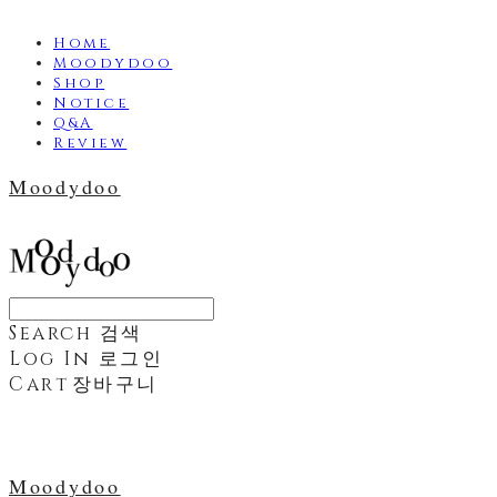
Home
Moodydoo
Shop
Notice
Q&A
Review
Moodydoo
Search
검색
Log In
로그인
Cart
장바구니
Moodydoo