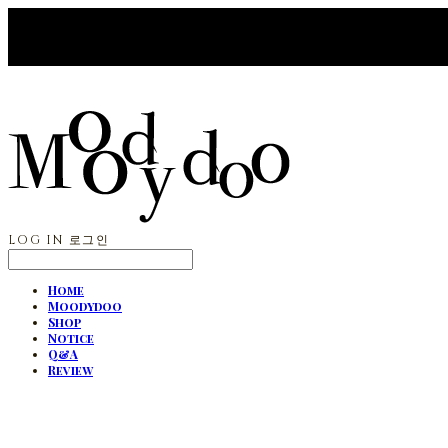
LOG IN
로그인
Home
Moodydoo
Shop
Notice
Q&A
Review