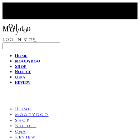
LOG IN
로그인
Home
Moodydoo
Shop
Notice
Q&A
Review
Home
Moodydoo
Shop
Notice
Q&A
Review