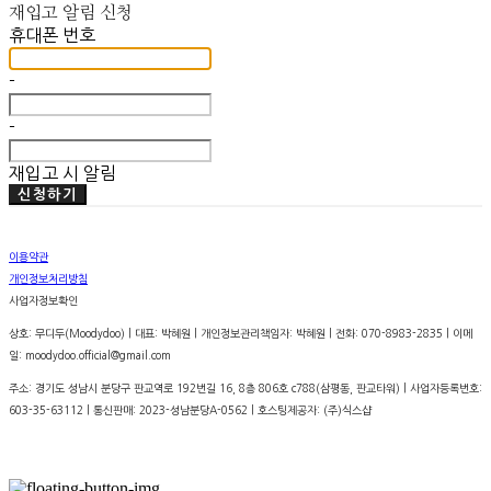
재입고 알림 신청
휴대폰 번호
-
-
재입고 시 알림
신청하기
이용약관
개인정보처리방침
사업자정보확인
상호: 무디두(Moodydoo) | 대표: 박혜원 | 개인정보관리책임자: 박혜원 | 전화: 070-8983-2835 | 이메
일: moodydoo.official@gmail.com
주소: 경기도 성남시 분당구 판교역로 192번길 16, 8층 806호 c788(삼평동, 판교타워) | 사업자등록번호:
603-35-63112
| 통신판매:
2023-성남분당A-0562
| 호스팅제공자: (주)식스샵