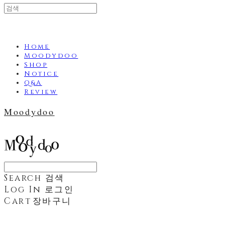
Home
Moodydoo
Shop
Notice
Q&A
Review
Moodydoo
Search
검색
Log In
로그인
Cart
장바구니