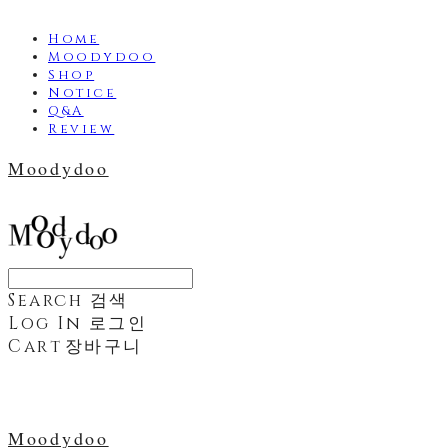
Home
Moodydoo
Shop
Notice
Q&A
Review
Moodydoo
Search
검색
Log In
로그인
Cart
장바구니
Moodydoo